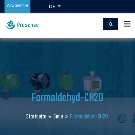
Akademie
DE
To
Formaldehyd-CH2O
Startseite
Gase
Formaldehyd-CH2O