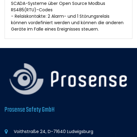
SCADA-Systeme über Open Source Modbus
RS485(RTU)-Codes
- Relaiskontakte: 2 Alarm- und 1 Störungsrelais
können vordefiniert werden und können die anderen
Geräte im Falle eines Ereignisses steuern.
Prosense Safety GmbH
Voithstraße 24, D-71640 Ludwigsburg