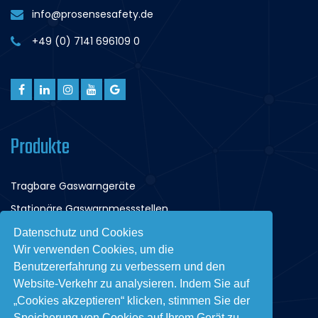
info@prosensesafety.de
+49 (0) 7141 696109 0
Produkte
Tragbare Gaswarngeräte
Stationäre Gaswarnmessstellen
Gaswarnzentrale
Datenschutz und Cookies
Wir verwenden Cookies, um die
Tiefgaragenüberwachung
Benutzererfahrung zu verbessern und den
Website-Verkehr zu analysieren. Indem Sie auf
Akademie
„Cookies akzeptieren“ klicken, stimmen Sie der
Speicherung von Cookies auf Ihrem Gerät zu,