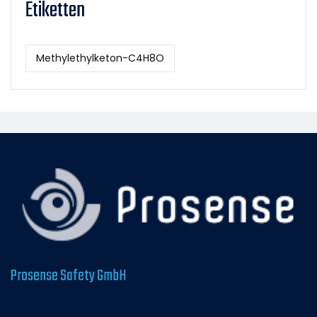
Etiketten
Methylethylketon-C4H8O
Prosense Safety GmbH