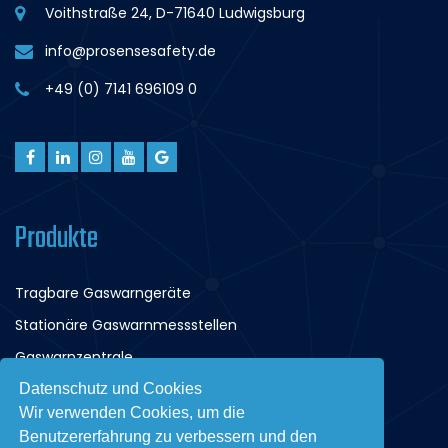
Voithstraße 24, D-71640 Ludwigsburg
info@prosensesafety.de
+49 (0) 7141 696109 0
Produkte
Tragbare Gaswarngeräte
Stationäre Gaswarnmessstellen
Gaswarnzentrale
Tiefgaragenüberwachung
Datenschutz und Cookies
Wir verwenden Cookies, um die
Benutzererfahrung zu verbessern und den